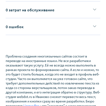
Мы делаем сайты уже оптимизированные для поисковиков.
руководством менеджера.
Это бесплатно и не влияет на срок.
Нам всегда известны
0 затрат на обслуживание
актуальные требования поисковиков и мы сразу
выполняем их при разработке.
Обслуживание требуется, когда сайт сделан с ошибками.
Ошибки выявляются в процессе работы, что замедляет
0 ошибок
окупаемость и увеличивает расходы.
Мы понимаем, что это
лишние расходы и для Вас и для нас, поэтому не отдаем Вам
Невозможно работать без ошибок.
А вот не отдавать
сайт с ошибками.
клиенту сайт с ошибками вполне возможно!
Мы тестируем
сайт на всех этапах разработки, причем это делает не только
тестировщик, но и каждый исполнитель. Такой подход
практически исключает попадание ошибки к Вам.
Проблема создания многоязычных сайтов состоит в
переводе на иностранные языки. Не все разработчики
оказывают такую услугу. Её не всегда можно выполнить в
рамках проекта по формированию сайта. А если и можно, то
это будет стоить больше, когда это не входит в профиль веб-
студии. Часто он выполняется на уже готовом сайте, что
требует дополнительных действий по извлечению текста из
кода со стороны верстальщиков, потом заказ перевода в
другой компании, и его интеграция обратно в структуру. Веб-
студия
webdot.ru
в Иваново
сможет перевести весь текст,
изображения и кнопки сразу во время разработки. Бюро
переводов
Lingva-Pro
- это
"
соседняя
"
с нами организация.